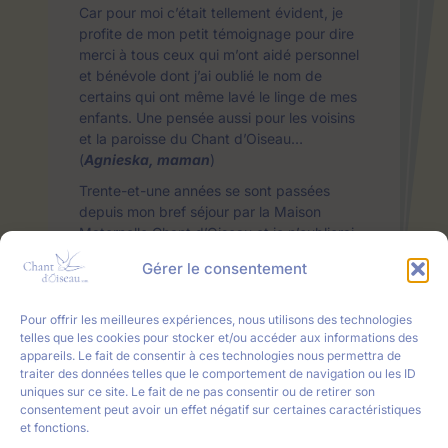
Car pour moi c’était tellement évident, je
profite de mon petit témoignage pour dire
merci à tous ceux qui m’ont aidé personnel
et bénévole dont j’ai oublié le nom de
certains qui ont même lavé le linge de mes
enfants. Une pensée aussi pour les voisins
et la paroisse du Chant d’Oiseau…
(
Agnieska, maman
)
Trente-et-une années se sont passées
depuis mon bref séjour par la Maison
Maternelle Chant d’Oiseau et je n’oublierai
jamais cette maison pleine de gens
Gérer le consentement
serviables, pleine de solidarité et pleine
d’amour pour les mamans et leurs enfants.
Toutes ces personnes m’ont aidée à m’en
Pour offrir les meilleures expériences, nous utilisons des technologies
sortir en tant que maman étrangère et en
telles que les cookies pour stocker et/ou accéder aux informations des
appareils. Le fait de consentir à ces technologies nous permettra de
difficultés. J’ai bien connu sa fondatrice,
traiter des données telles que le comportement de navigation ou les ID
Mme Odette Verdickt, à qui je rends
uniques sur ce site. Le fait de ne pas consentir ou de retirer son
hommage, Magda Baert qui travaillait dans
consentement peut avoir un effet négatif sur certaines caractéristiques
l’administratif ainsi que leur famille. Elles
et fonctions.
continuent à faire partie de ma vie. Merci du